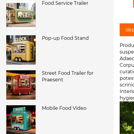
Food Service Trailer
dep
Pop-up Food Stand
Produ
suspe
Adaeq
Corpu
curat
Street Food Trailer for
potest
Praesent
scrin
Interi
hygie
Mobile Food Video