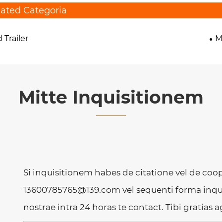
lated Categoria
 Trailer
M
Mitte Inquisitionem
Si inquisitionem habes de citatione vel de coo
13600785765@139.com vel sequenti forma inqui
nostrae intra 24 horas te contact. Tibi gratias a