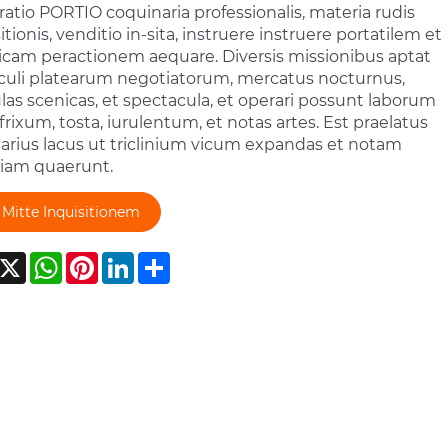
ratio PORTIO coquinaria professionalis, materia rudis
itionis, venditio in-sita, instruere instruere portatilem et
icam peractionem aequare. Diversis missionibus aptat
rculi platearum negotiatorum, mercatus nocturnus,
as scenicas, et spectacula, et operari possunt laborum
 frixum, tosta, iurulentum, et notas artes. Est praelatus
larius lacus ut triclinium vicum expandas et notam
iam quaerunt.
Mitte Inquisitionem
acebook
X
WhatsApp
Pinterest
LinkedIn
Share