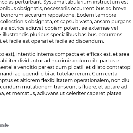
ncolas perturbant. Systema tabularium instructum est
tionibus obsignatis, necessariis occurrentibus ad breve
 bonorum siccarum repositione. Eodem tempore
collectionis obsignata, et capsula vasta, ansam purgans
 electrica adiuvat copiam potentiae externae vel
lustrandis pluribus specialibus basibus, occurrens
 et facile est operari et facile ad discendum.
st), intentio interna compacta et efficax est, et area
onabiliter dividuntur ad maximizandum cibi partus et
ella venditio par est cum plicatili et dilato contratopi
inandi ac legendi cibi ac tutelae rerum. Cum certa
ptus et altiorem flexibilitatem operationalem, non diu
cundum mutationem transeuntis fluere, et aptare ad
, et mercatus, adiuvans ut celeriter caperet platea
sale