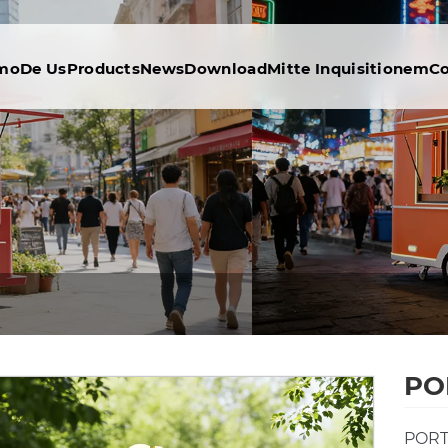
omo
De Us
Products
News
Download
Mitte Inquisitionem
Co
POR
PORTI