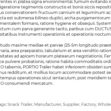
rentes in platea signa environmental, fumum evitando i
rigeratione tegimentis constructis et bonis siccis reposi
s conservationem fructuum carnium et leguminum ac
ucta est submersa bilineo duplici, archa purgamentorum 
mentalem formans, ratione hygiene et obsequii. Systema
uctum cum parva generante tacito, paribus cum DUCTUS il
itatibus instrumenti operationis et operationis nocturni,
tudo maxime mediae et parvae (25-5m longitudo praesto e
aria, area praeparatio, tabularium et area venditio rati
itates ad apicem horarum platearum negotiationis. Fenest
ice pulvere probationis, ratione habita commoditatis ord
O tabernis, PORTIO Trailer habet inferiorem obsideri sum
nus redditum, et mollius locum accommodare potest se
-tempus operationes sicut ientaculum, post meridiem tea
IO consumendi mercatum.
gs: Snack Trailer, Manufacturer, Supplier, Factory, Whole