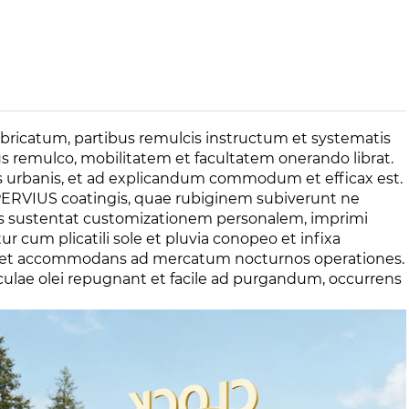
icatum, partibus remulcis instructum et systematis
us remulco, mobilitatem et facultatem onerando librat.
es urbanis, et ad explicandum commodum et efficax est.
 IMPERVIUS coatingis, quae rubiginem subiverunt ne
ectus sustentat customizationem personalem, imprimi
ur cum plicatili sole et pluvia conopeo et infixa
iu et accommodans ad mercatum nocturnos operationes.
aculae olei repugnant et facile ad purgandum, occurrens