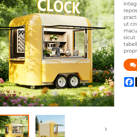
integ
repos
pract
ut ci
macul
sicut
tabel
propr
F