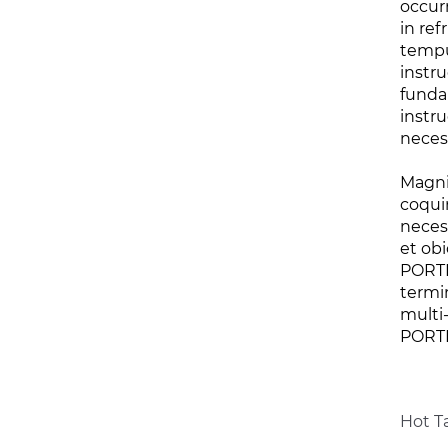
occur
in ref
tempu
instr
funda
instr
necess
Magni
coquin
necess
et ob
PORTI
termi
multi
PORT
Hot Ta