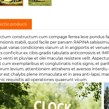
ictio producti
ctum constructum cum compage ferrea leve pondus fabr
nsionis stabili, quod facile per parvam RAPINA salsissim
uat varias condiciones viarum ut in angiportis et venu
s conficitur ex cibis-gradis tabulatis anticorrosivis et
io venti et pluviae et olei maculas resistere velit. Asp
 cum exemplaribus et conglutinatis notis signis, et parit
iorum levium, attentionem attrahens et aversos interd
or est chalybs plene immaculata et in area anti-lapsi, m
nic requisitis ad operationes quaerunt vicum.