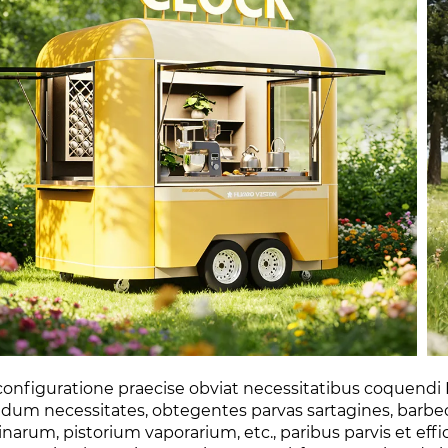
configuratione praecise obviat necessitatibus coquendi P
um necessitates, obtegentes parvas sartagines, barbecueil
narum, pistorium vaporarium, etc., paribus parvis et ef