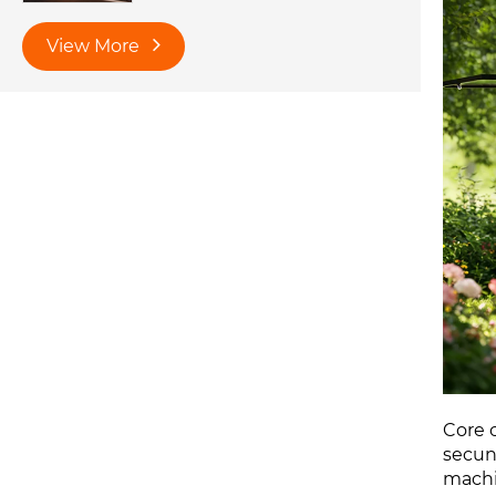
View More
Core 
secund
machi