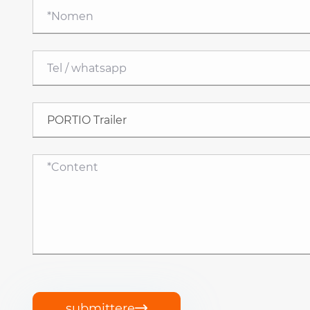
submittere
