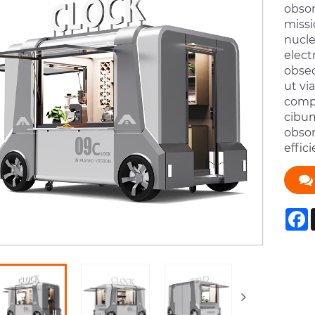
obson
missi
nucle
elect
obseq
ut vi
compa
cibum
obson
effic
F