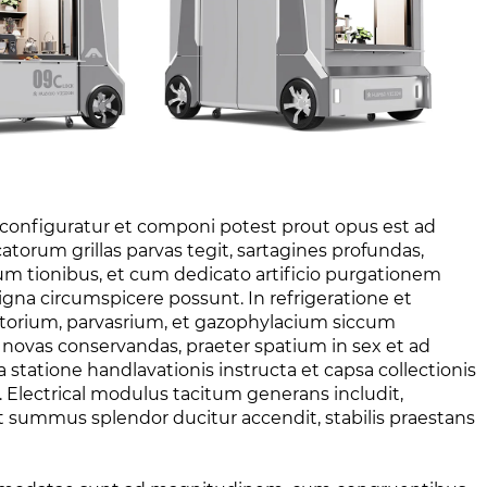
configuratur et componi potest prout opus est ad
orum grillas parvas tegit, sartagines profundas,
gnium tionibus, et cum dedicato artificio purgationem
igna circumspicere possunt. In refrigeratione et
sitorium, parvasrium, et gazophylacium siccum
novas conservandas, praeter spatium in sex et ad
atione handlavationis instructa et capsa collectionis
lectrical modulus tacitum generans includit,
t summus splendor ducitur accendit, stabilis praestans