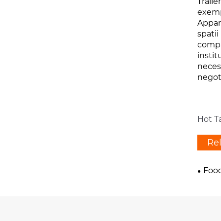
Trail
exemp
Appar
spati
compa
instit
neces
negot
Hot T
Re
Food