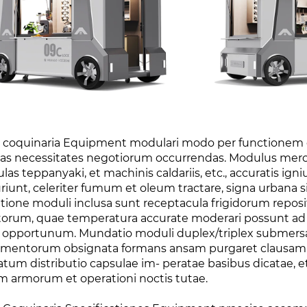
er coquinaria Equipment modulari modo per functionem 
sas necessitates negotiorum occurrendas. Modulus mercat
ulas teppanyaki, et machinis caldariis, etc., accuratis i
riunt, celeriter fumum et oleum tractare, signa urbana s
itione moduli inclusa sunt receptacula frigidorum repo
torum, quae temperatura accurate moderari possunt ad 
opportunum. Mundatio moduli duplex/triplex submersa st
mentorum obsignata formans ansam purgaret clausam. E
atum distributio capsulae im- peratae basibus dicatae, e
m armorum et operationi noctis tutae.