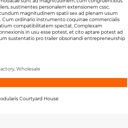
commodatae sunt ad magnitudinem, cum congruentibus
ailers, sustinentes personalem extensionem cssc.
t secundum magnitudinem spatii sex ad plenam usum
ndi. Cum ordinario instrumento coquinae commercialis
spatium compatibilitatem spectat. Complexam
nnexionis in usu esse potest, et cito aptare potest ad
rum sustentatio pro trailer obsonandi entrepreneurship
Factory, Wholesale
odularis Courtyard House