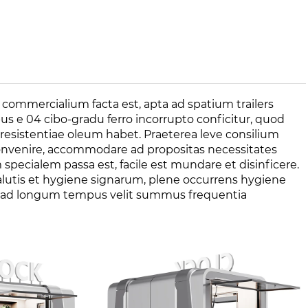
ommercialium facta est, apta ad spatium trailers
s e 04 cibo-gradu ferro incorrupto conficitur, quod
 et resistentiae oleum habet. Praeterea leve consilium
disconvenire, accommodare ad propositas necessitates
specialem passa est, facile est mundare et disinficere.
salutis et hygiene signarum, plene occurrens hygiene
tae ad longum tempus velit summus frequentia