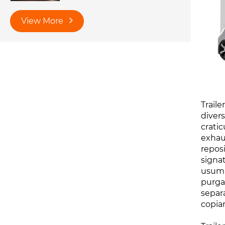
View More
Trail
diver
cratic
exhau
repos
signa
usum 
purga
separ
copia