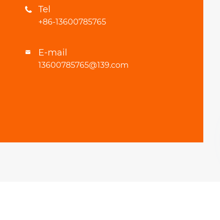
Tel

+86-13600785765
E-mail

13600785765@139.com