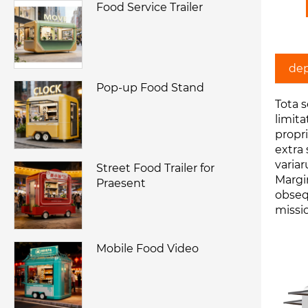
Food Service Trailer
dep
Pop-up Food Stand
Tota 
limit
propri
extra 
variar
Street Food Trailer for
Margi
Praesent
obseq
missi
Mobile Food Video