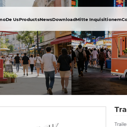
omo
De Us
Products
News
Download
Mitte Inquisitionem
Co
Tra
Trail