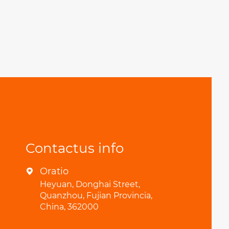
Contactus info
Oratio

Heyuan, Donghai Street,
Quanzhou, Fujian Provincia,
China, 362000