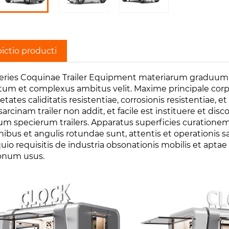
ictio producti
series Coquinae Trailer Equipment materiarum graduum c
atum et complexus ambitus velit. Maxime principale corpu
etates caliditatis resistentiae, corrosionis resistentiae,
sarcinam trailer non addit, et facile est instituere et 
um specierum trailers. Apparatus superficies curationem 
nibus et angulis rotundae sunt, attentis et operationis 
uio requisitis de industria obsonationis mobilis et ap
onum usus.