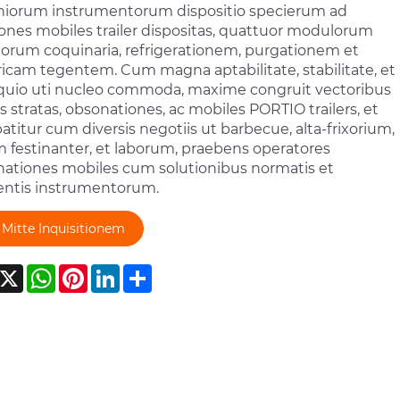
iorum instrumentorum dispositio specierum ad
ones mobiles trailer dispositas, quattuor modulorum
orum coquinaria, refrigerationem, purgationem et
ricam tegentem. Cum magna aptabilitate, stabilitate, et
uio uti nucleo commoda, maxime congruit vectoribus
as stratas, obsonationes, ac mobiles PORTIO trailers, et
titur cum diversis negotiis ut barbecue, alta-frixorium,
 festinanter, et laborum, praebens operatores
ationes mobiles cum solutionibus normatis et
ientis instrumentorum.
Mitte Inquisitionem
acebook
X
WhatsApp
Pinterest
LinkedIn
Share