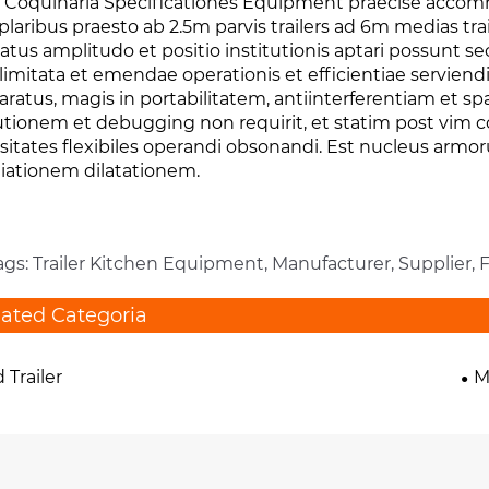
er Coquinaria Specificationes Equipment praecise ac
laribus praesto ab 2.5m parvis trailers ad 6m medias tr
atus amplitudo et positio institutionis aptari possun
i limitata et emendae operationis et efficientiae servie
ratus, magis in portabilitatem, antiinterferentiam et 
utionem et debugging non requirit, et statim post vim co
sitates flexibiles operandi obsonandi. Est nucleus armo
iationem dilatationem.
ags: Trailer Kitchen Equipment, Manufacturer, Supplier, 
lated Categoria
 Trailer
M