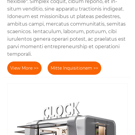
flexibile". Simplex coquit, cibum repono, et in-
situm venditio, sine apparatu tractionis indigeat.
Idoneum est missionibus ut plateas pedestres,
ambitus campi, mercatus communitatis, semitas
scaenicos. Ientaculum, laborum, potuum, cibi
iurulentos genera operari potest, ac praelatus est
parvi momenti entrepreneurship et operationi
temporali.
View More >>
Mitte Inquisitionem >>