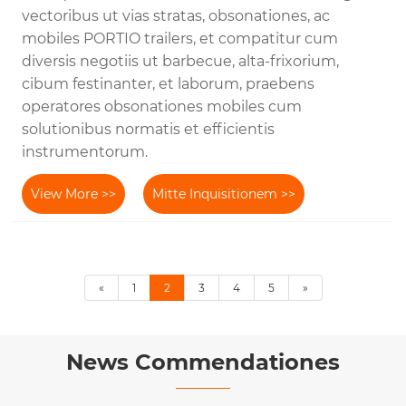
vectoribus ut vias stratas, obsonationes, ac
mobiles PORTIO trailers, et compatitur cum
diversis negotiis ut barbecue, alta-frixorium,
cibum festinanter, et laborum, praebens
operatores obsonationes mobiles cum
solutionibus normatis et efficientis
instrumentorum.
View More >>
Mitte Inquisitionem >>
«
1
2
3
4
5
»
News Commendationes