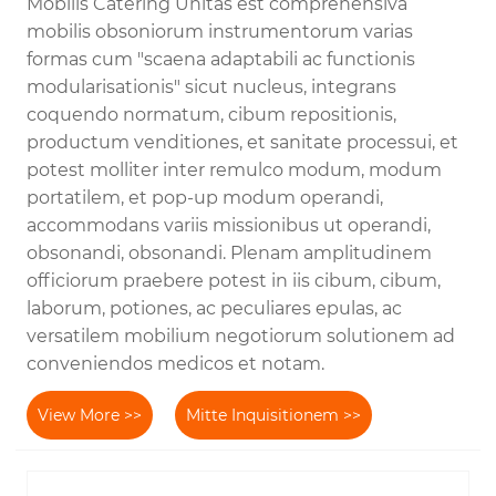
Mobilis Catering Unitas est comprehensiva
mobilis obsoniorum instrumentorum varias
formas cum "scaena adaptabili ac functionis
modularisationis" sicut nucleus, integrans
coquendo normatum, cibum repositionis,
productum venditiones, et sanitate processui, et
potest molliter inter remulco modum, modum
portatilem, et pop-up modum operandi,
accommodans variis missionibus ut operandi,
obsonandi, obsonandi. Plenam amplitudinem
officiorum praebere potest in iis cibum, cibum,
laborum, potiones, ac peculiares epulas, ac
versatilem mobilium negotiorum solutionem ad
conveniendos medicos et notam.
View More >>
Mitte Inquisitionem >>